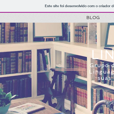
Este site foi desenvolvido com o criador d
BLOG
LI
Grupo d
Linguag
suas